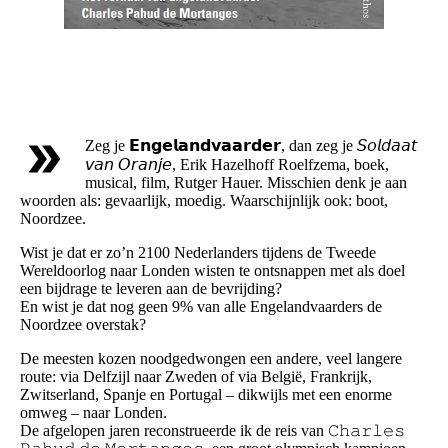
Zeg je 𝗘𝗻𝗴𝗲𝗹𝗮𝗻𝗱𝘃𝗮𝗮𝗿𝗱𝗲𝗿, dan zeg je 𝘚𝘰𝘭𝘥𝘢𝘢𝘵
𝘷𝘢𝘯 𝘖𝘳𝘢𝘯𝘫𝘦, Erik Hazelhoff Roelfzema, boek,
musical, film, Rutger Hauer. Misschien denk je aan
woorden als: gevaarlijk, moedig. Waarschijnlijk ook: boot,
Noordzee.
Wist je dat er zo’n 2100 Nederlanders tijdens de Tweede
Wereldoorlog naar Londen wisten te ontsnappen met als doel
een bijdrage te leveren aan de bevrijding?
En wist je dat nog geen 9% van alle Engelandvaarders de
Noordzee overstak?
De meesten kozen noodgedwongen een andere, veel langere
route: via Delfzijl naar Zweden of via België, Frankrijk,
Zwitserland, Spanje en Portugal – dikwijls met een enorme
omweg – naar Londen.
De afgelopen jaren reconstrueerde ik de reis van 𝙲𝚑𝚊𝚛𝚕𝚎𝚜