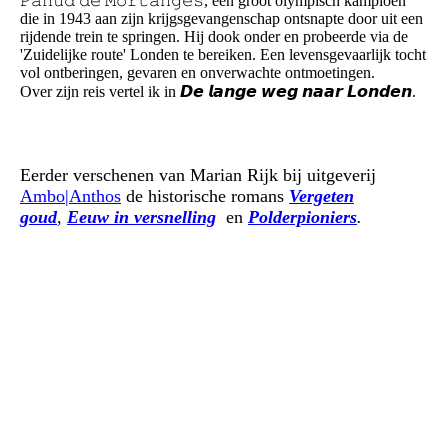
𝙿𝚊𝚑𝚞𝚍 𝚍𝚎 𝙼𝚘𝚛𝚝𝚊𝚗𝚐𝚎𝚜, een groot olympisch kampioen
die in 1943 aan zijn krijgsgevangenschap ontsnapte door uit een
rijdende trein te springen. Hij dook onder en probeerde via de
'Zuidelijke route' Londen te bereiken. Een levensgevaarlijk tocht
vol ontberingen, gevaren en onverwachte ontmoetingen.
Over zijn reis vertel ik in 𝘿𝙚 𝙡𝙖𝙣𝙜𝙚 𝙬𝙚𝙜 𝙣𝙖𝙖𝙧 𝙇𝙤𝙣𝙙𝙚𝙣.
Eerder verschenen van Marian Rijk bij uitgeverij
Ambo|Anthos
de historische romans
Vergeten
goud
,
E
euw in versnelling
en
Polderpioniers
.