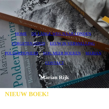
HOME
DE LANGE WEG NAAR LONDEN
VERGETEN GOUD
EEUW IN VERSNELLING
POLDERPIONIERS
NOG MEER BOEKEN
MARIAN
CONTACT
Marian Rijk
NIEUW BOEK!